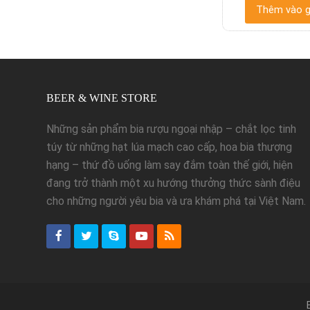
Thêm vào g
BEER & WINE STORE
Những sản phẩm bia rượu ngoại nhập – chắt lọc tinh
túy từ những hạt lúa mạch cao cấp, hoa bia thượng
hạng – thứ đồ uống làm say đắm toàn thế giới, hiện
đang trở thành một xu hướng thưởng thức sành điệu
cho những người yêu bia và ưa khám phá tại Việt Nam.
Facebook
Twitter
Skype
Youtube
RSS