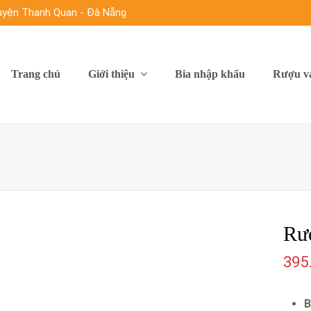
Huyện Thanh Quan - Đà Nẵng
Trang chủ
Giới thiệu
Bia nhập khẩu
Rượu v
Rư
395
B