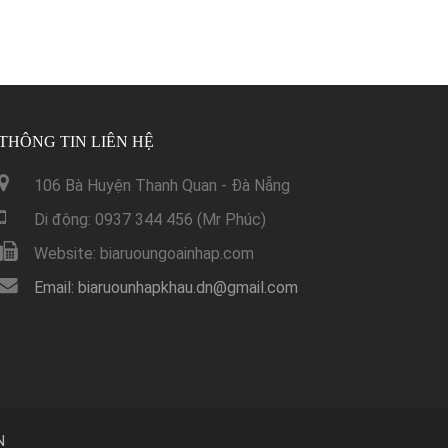
THÔNG TIN LIÊN HỆ
106 Bà Huyện Thanh Quan - Đà Nẵng
Di động: 0937 344 456 (Mr Phúc)
Website: biaruoungoainhap.com
Email: biaruounhapkhau.dn@gmail.com
N