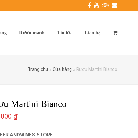
Facebook
Youtube
Tripadvisor
Email
ang
Rượu mạnh
Tin tức
Liên hệ
Trang chủ
»
Cửa hàng
»
Rượu Martini Bianco
ợu Martini Bianco
.000
₫
EER ANDWINES STORE