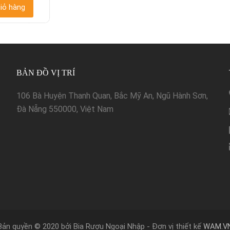
iỏ hàng
BẢN ĐỒ VỊ TRÍ
106 Bà Huyện Thanh Quan, Bắc Mỹ An, Ngũ Hành Sơn,
Đà Nẵng 550000, Việt Nam
Bản quyền © 2020 bởi Bia Rượu Ngoại Nhập - Đơn vị thiết kế
WAM.V