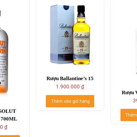
Rượu Ballantine’s 15
1.900.000
₫
Rượu V
3
Thêm vào giỏ hàng
SOLUT
Thêm 
 700ML
00
₫