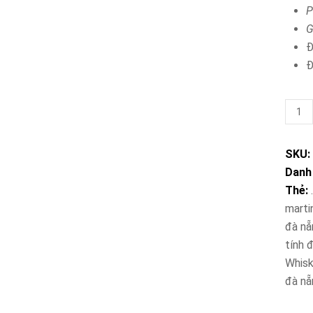
P
G
Đ
Đ
Rượu
Marti
Bianc
SKU:
số
Danh
lượng
Thẻ:
martin
đà nẵ
tính 
Whisk
đà nẵ