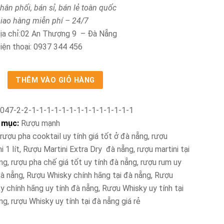
hân phối, bán sỉ, bán lẻ toàn quốc
iao hàng miễn phí – 24/7
ịa chỉ:02 An Thượng 9 – Đà Nẵng
iện thoại: 0937 344 456
THÊM VÀO GIỎ HÀNG
ni
o
047-2-2-1-1-1-1-1-1-1-1-1-1-1-1-1-1
 mục:
Rượu mạnh
.rượu pha cooktail uy tính giá tốt ở đà nẵng
,
rượu
i 1 lít
,
Rượu Martini Extra Dry đà nẵng
,
rượu martini tại
ng
,
rượu pha chế giá tốt uy tính đà nẵng
,
rượu rum uy
đà nẵng
,
Rượu Whisky chính hãng tại đà nẵng
,
Rượu
y chính hãng uy tính đà nẵng
,
Rượu Whisky uy tính tại
ng
,
rượu Whisky uy tính tại đà nẵng giá rẻ