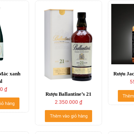
Mác xanh
Rượu Jac
l
5
00
₫
Rượu Ballantine’s 21
Thêm 
2.350.000
₫
iỏ hàng
Thêm vào giỏ hàng