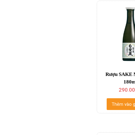
Rượu SAKE 
180m
290.0
Thêm vào g